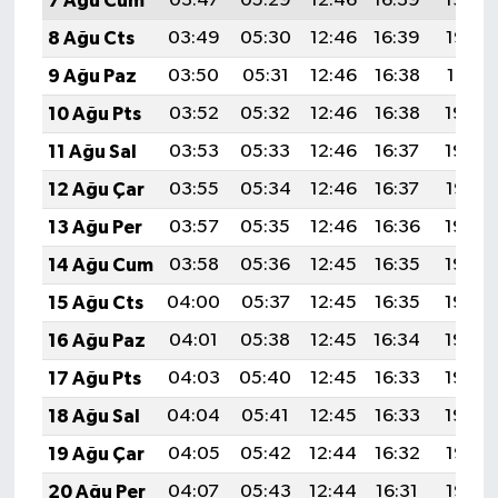
7 Ağu Cum
03:47
05:29
12:46
16:39
19:54
8 Ağu Cts
03:49
05:30
12:46
16:39
19:52
9 Ağu Paz
03:50
05:31
12:46
16:38
19:51
10 Ağu Pts
03:52
05:32
12:46
16:38
19:50
11 Ağu Sal
03:53
05:33
12:46
16:37
19:48
12 Ağu Çar
03:55
05:34
12:46
16:37
19:47
13 Ağu Per
03:57
05:35
12:46
16:36
19:46
14 Ağu Cum
03:58
05:36
12:45
16:35
19:44
15 Ağu Cts
04:00
05:37
12:45
16:35
19:43
16 Ağu Paz
04:01
05:38
12:45
16:34
19:42
17 Ağu Pts
04:03
05:40
12:45
16:33
19:40
18 Ağu Sal
04:04
05:41
12:45
16:33
19:39
19 Ağu Çar
04:05
05:42
12:44
16:32
19:37
20 Ağu Per
04:07
05:43
12:44
16:31
19:36