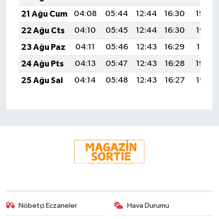
21 Ağu Cum
04:08
05:44
12:44
16:30
19:34
22 Ağu Cts
04:10
05:45
12:44
16:30
19:33
23 Ağu Paz
04:11
05:46
12:43
16:29
19:31
24 Ağu Pts
04:13
05:47
12:43
16:28
19:30
25 Ağu Sal
04:14
05:48
12:43
16:27
19:28
Nöbetçi Eczaneler
Hava Durumu