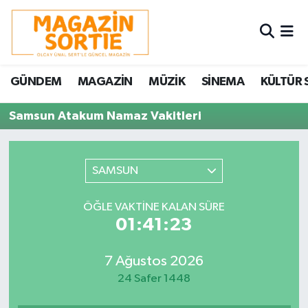
Nöbetçi Eczaneler
GÜNDEM
MAGAZİN
MÜZİK
SİNEMA
KÜLTÜR 
Hava Durumu
Samsun Atakum Namaz Vakitleri
Trafik Durumu
Süper Lig Puan Durumu ve Fikstür
SAMSUN
Tüm Manşetler
ÖĞLE VAKTINE KALAN SÜRE
01:41:23
Son Dakika Haberleri
7 Ağustos 2026
Haber Arşivi
24 Safer 1448