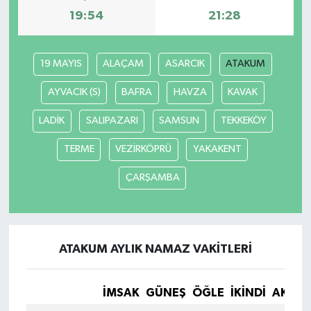
19:54
21:28
19 MAYIS
ALAÇAM
ASARCIK
ATAKUM
AYVACIK (S)
BAFRA
HAVZA
KAVAK
LADİK
SALIPAZARI
SAMSUN
TEKKEKÖY
TERME
VEZİRKÖPRÜ
YAKAKENT
ÇARŞAMBA
ATAKUM AYLIK NAMAZ VAKITLERI
İMSAK
GÜNEŞ
ÖĞLE
İKINDI
AKŞA