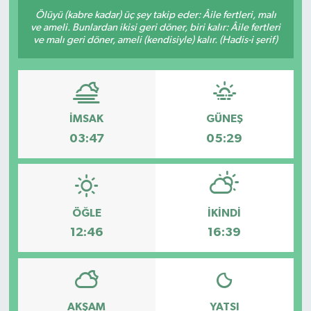
Ölüyü (kabre kadar) üç şey takip eder: Âile fertleri, malı
ve ameli. Bunlardan ikisi geri döner, biri kalır: Âile fertleri
ve malı geri döner, ameli (kendisiyle) kalır. (Hadis-i şerif)
İMSAK
GÜNEŞ
03:47
05:29
ÖĞLE
İKINDI
12:46
16:39
AKŞAM
YATSI