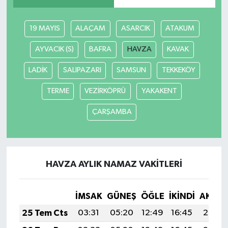
19 MAYIS
ALAÇAM
ASARCIK
ATAKUM
AYVACIK (S)
BAFRA
HAVZA
KAVAK
LADİK
SALIPAZARI
SAMSUN
TEKKEKÖY
TERME
VEZİRKÖPRÜ
YAKAKENT
ÇARŞAMBA
HAVZA AYLIK NAMAZ VAKITLERI
İMSAK
GÜNEŞ
ÖĞLE
İKINDI
AKŞA
25 Tem Cts
03:31
05:20
12:49
16:45
20:08