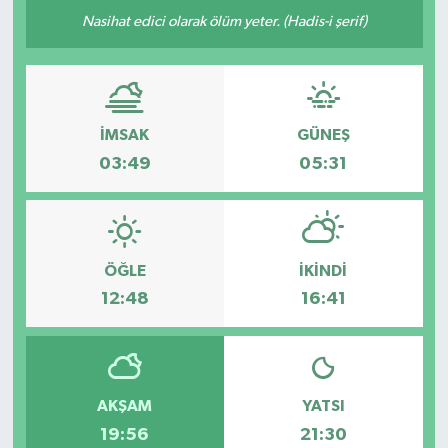
Nasihat edici olarak ölüm yeter. (Hadis-i şerif)
İMSAK
GÜNEŞ
03:49
05:31
ÖĞLE
İKINDI
12:48
16:41
AKŞAM
YATSI
19:56
21:30