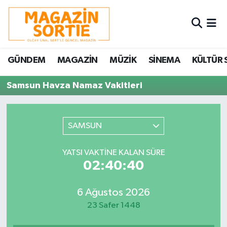
Nöbetçi Eczaneler
GÜNDEM
MAGAZİN
MÜZİK
SİNEMA
KÜLTÜR 
Hava Durumu
Samsun Havza Namaz Vakitleri
Trafik Durumu
Süper Lig Puan Durumu ve Fikstür
SAMSUN
Tüm Manşetler
YATSI VAKTINE KALAN SÜRE
02:40:40
Son Dakika Haberleri
6 Ağustos 2026
Haber Arşivi
23 Safer 1448