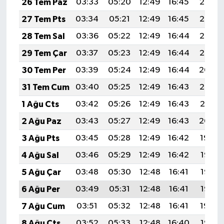
26 Tem Paz
03:33
05:20
12:49
16:45
20:07
27 Tem Pts
03:34
05:21
12:49
16:45
20:06
28 Tem Sal
03:36
05:22
12:49
16:44
20:05
29 Tem Çar
03:37
05:23
12:49
16:44
20:05
30 Tem Per
03:39
05:24
12:49
16:44
20:04
31 Tem Cum
03:40
05:25
12:49
16:43
20:02
1 Ağu Cts
03:42
05:26
12:49
16:43
20:01
2 Ağu Paz
03:43
05:27
12:49
16:43
20:00
3 Ağu Pts
03:45
05:28
12:49
16:42
19:59
4 Ağu Sal
03:46
05:29
12:49
16:42
19:58
5 Ağu Çar
03:48
05:30
12:48
16:41
19:57
6 Ağu Per
03:49
05:31
12:48
16:41
19:56
7 Ağu Cum
03:51
05:32
12:48
16:41
19:54
8 Ağu Cts
03:52
05:33
12:48
16:40
19:53