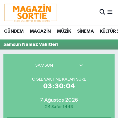
Nöbetçi Eczaneler
GÜNDEM
MAGAZİN
MÜZİK
SİNEMA
KÜLTÜR 
Hava Durumu
Samsun Namaz Vakitleri
Trafik Durumu
Süper Lig Puan Durumu ve Fikstür
SAMSUN
Tüm Manşetler
ÖĞLE VAKTINE KALAN SÜRE
03:30:04
Son Dakika Haberleri
7 Ağustos 2026
Haber Arşivi
24 Safer 1448