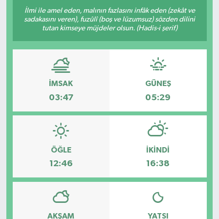
İlmi ile amel eden, malının fazlasını infâk eden (zekât ve
sadakasını veren), fuzûlî (boş ve lüzumsuz) sözden dilini
tutan kimseye müjdeler olsun. (Hadis-i şerif)
İMSAK
GÜNEŞ
03:47
05:29
ÖĞLE
İKINDI
12:46
16:38
AKŞAM
YATSI