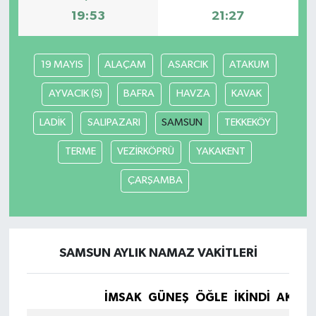
19:53
21:27
19 MAYIS
ALAÇAM
ASARCIK
ATAKUM
AYVACIK (S)
BAFRA
HAVZA
KAVAK
LADİK
SALIPAZARI
SAMSUN
TEKKEKÖY
TERME
VEZİRKÖPRÜ
YAKAKENT
ÇARŞAMBA
SAMSUN AYLIK NAMAZ VAKITLERI
İMSAK
GÜNEŞ
ÖĞLE
İKINDI
AKŞA