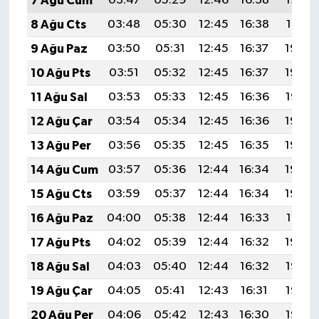
7 Ağu Cum
03:47
05:29
12:46
16:38
19:53
8 Ağu Cts
03:48
05:30
12:45
16:38
19:51
9 Ağu Paz
03:50
05:31
12:45
16:37
19:50
10 Ağu Pts
03:51
05:32
12:45
16:37
19:49
11 Ağu Sal
03:53
05:33
12:45
16:36
19:47
12 Ağu Çar
03:54
05:34
12:45
16:36
19:46
13 Ağu Per
03:56
05:35
12:45
16:35
19:45
14 Ağu Cum
03:57
05:36
12:44
16:34
19:43
15 Ağu Cts
03:59
05:37
12:44
16:34
19:42
16 Ağu Paz
04:00
05:38
12:44
16:33
19:41
17 Ağu Pts
04:02
05:39
12:44
16:32
19:39
18 Ağu Sal
04:03
05:40
12:44
16:32
19:38
19 Ağu Çar
04:05
05:41
12:43
16:31
19:36
20 Ağu Per
04:06
05:42
12:43
16:30
19:35