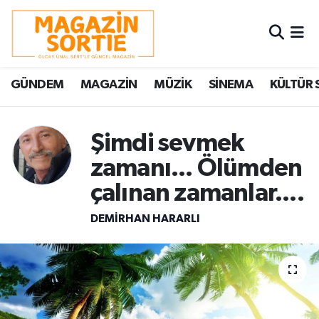
Nöbetçi Eczaneler
GÜNDEM
MAGAZİN
MÜZİK
SİNEMA
KÜLTÜR 
Hava Durumu
Trafik Durumu
Şimdi sevmek
zamanı... Ölümden
Süper Lig Puan Durumu ve Fikstür
çalınan zamanlar....
Tüm Manşetler
DEMİRHAN HARARLI
Son Dakika Haberleri
Haber Arşivi