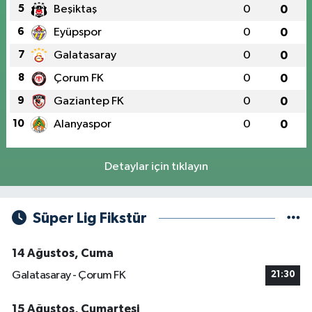
5
Beşiktaş
0
0
6
Eyüpspor
0
0
7
Galatasaray
0
0
8
Çorum FK
0
0
9
Gaziantep FK
0
0
10
Alanyaspor
0
0
Detaylar için tıklayın
Süper Lig Fikstür
14 Ağustos, Cuma
Galatasaray - Çorum FK
21:30
15 Ağustos, Cumartesi