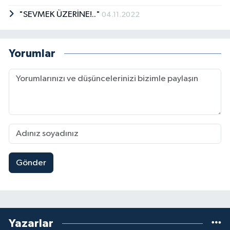
"SEVMEK ÜZERİNE!.."
04.11.2022
Yorumlar
Gönder
Yazarlar