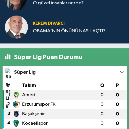
O güzel insanlar nerde?
KEREM DİVARCI
OBAMA'NIN ÖNÜNÜ NASIL AÇTI?
Süper Lig Puan Durumu
Süper Lig
#
Takım
O
P
1
Amed
0
0
2
Erzurumspor FK
0
0
3
Başakşehir
0
0
4
Kocaelispor
0
0