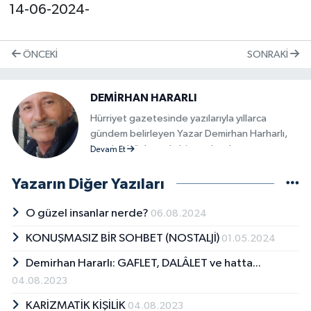
14-06-2024-
ÖNCEKI
SONRAKI
DEMİRHAN HARARLI
Hürriyet gazetesinde yazılarıyla yıllarca
gündem belirleyen Yazar Demirhan Harharlı,
bundan böyle ayda bir yazılarıyla
Devam Et
Magazinsortie.com da!
Yazarın Diğer Yazıları
O güzel insanlar nerde?
06.08.2024
KONUŞMASIZ BİR SOHBET (NOSTALJİ)
01.05.2024
Demirhan Hararlı: GAFLET, DALÂLET ve hatta...
04.08.2023
KARİZMATİK KİŞİLİK
04.08.2023